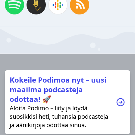
Kokeile Podimoa nyt – uusi
maailma podcasteja
odottaa! 🚀
Aloita Podimo – liity ja löydä
suosikkisi heti, tuhansia podcasteja
ja äänikirjoja odottaa sinua.