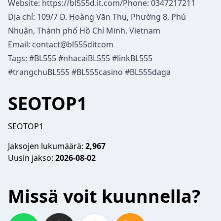
Website:
https://bl555d.it.com/
Phone: 0347217211
Địa chỉ: 109/7 Đ. Hoàng Văn Thụ, Phường 8, Phú
Nhuận, Thành phố Hồ Chí Minh, Vietnam
Email: contact@bl555ditcom
Tags: #BL555 #nhacaiBL555 #linkBL555
#trangchuBL555 #BL555casino #BL555daga
SEOTOP1
SEOTOP1
Jaksojen lukumäärä:
2,967
Uusin jakso:
2026-08-02
Missä voit kuunnella?