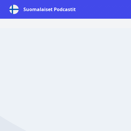
Suomalaiset Podcastit