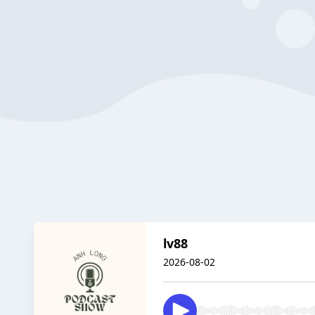
lv88
2026-08-02