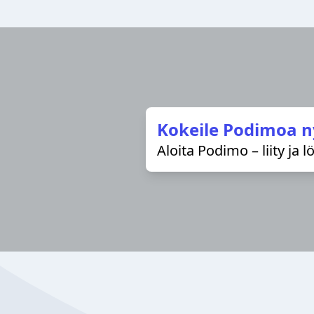
Kokeile Podimoa n
Aloita Podimo – liity ja 