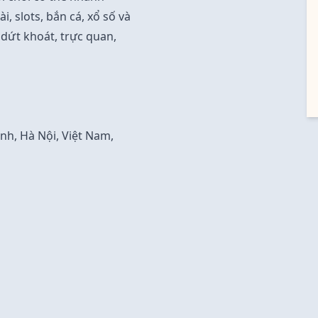
, slots, bắn cá, xổ số và
ế dứt khoát, trực quan,
nh, Hà Nội, Việt Nam,