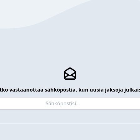
tko vastaanottaa sähköpostia, kun uusia jaksoja julkai