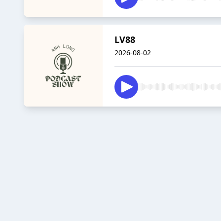
LV88
2026-08-02