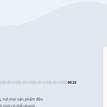
00:22
ng, nơi mọi sản phẩm đều
i chơi có thể nhanh