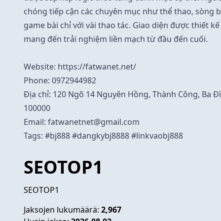
chóng tiếp cận các chuyên mục như thể thao, sòng bài
game bài chỉ với vài thao tác. Giao diện được thiết k
mang đến trải nghiệm liền mạch từ đầu đến cuối.
Website:
https://fatwanet.net/
Phone: 0972944982
Địa chỉ: 120 Ngõ 14 Nguyên Hồng, Thành Công, Ba Đì
100000
Email:
fatwanetnet@gmail.com
Tags: #bj888 #dangkybj8888 #linkvaobj888
SEOTOP1
SEOTOP1
Jaksojen lukumäärä:
2,967