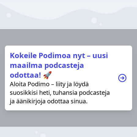
Kokeile Podimoa nyt – uusi
maailma podcasteja
odottaa! 🚀
Aloita Podimo – liity ja löydä
suosikkisi heti, tuhansia podcasteja
ja äänikirjoja odottaa sinua.