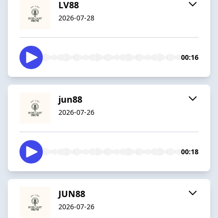
LV88
2026-07-28
00:16
jun88
2026-07-26
00:18
JUN88
2026-07-26