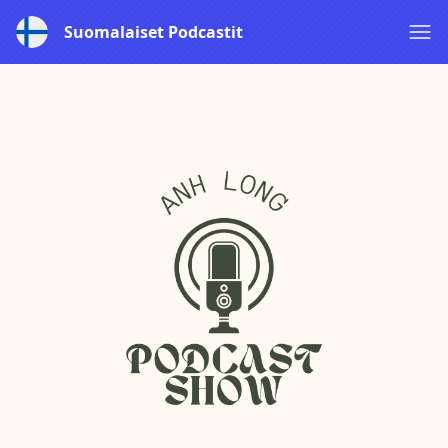
Suomalaiset Podcastit