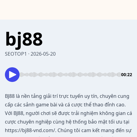
bj88
SEOTOP1 · 2026-05-20
00:22
BJ88
là nền tảng giải trí trực tuyến uy tín, chuyên cung
cấp các sảnh game bài và cá cược thể thao đỉnh cao.
Với BJ88, người chơi sẽ được trải nghiệm không gian cá
cược chuyên nghiệp cùng hệ thống bảo mật tối ưu tại
https://bj88-vnd.com/. Chúng tôi cam kết mang đến sự