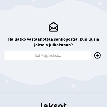
Haluatko vastaanottaa sähköpostia, kun uusia
jaksoja julkaistaan?
Jaksot