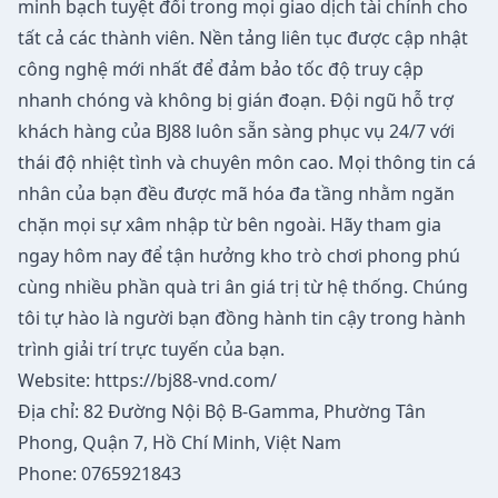
minh bạch tuyệt đối trong mọi giao dịch tài chính cho
tất cả các thành viên. Nền tảng liên tục được cập nhật
công nghệ mới nhất để đảm bảo tốc độ truy cập
nhanh chóng và không bị gián đoạn. Đội ngũ hỗ trợ
khách hàng của BJ88 luôn sẵn sàng phục vụ 24/7 với
thái độ nhiệt tình và chuyên môn cao. Mọi thông tin cá
nhân của bạn đều được mã hóa đa tầng nhằm ngăn
chặn mọi sự xâm nhập từ bên ngoài. Hãy tham gia
ngay hôm nay để tận hưởng kho trò chơi phong phú
cùng nhiều phần quà tri ân giá trị từ hệ thống. Chúng
tôi tự hào là người bạn đồng hành tin cậy trong hành
trình giải trí trực tuyến của bạn.
Website:
https://bj88-vnd.com/
Địa chỉ: 82 Đường Nội Bộ B-Gamma, Phường Tân
Phong, Quận 7, Hồ Chí Minh, Việt Nam
Phone: 0765921843