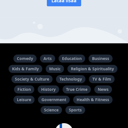
Lataa lisää
Comedy
Arts
Education
Business
Kids & Family
Music
Religion & Spirituality
Society & Culture
Technology
TV & Film
Fiction
History
True Crime
News
Leisure
Government
Health & Fitness
Science
Sports