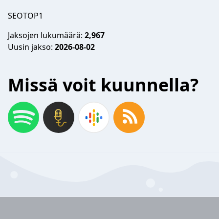
SEOTOP1
Jaksojen lukumäärä:
2,967
Uusin jakso:
2026-08-02
Missä voit kuunnella?