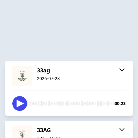
33ag
2026-07-28
00:23
33AG