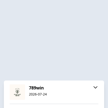
789win
2026-07-24