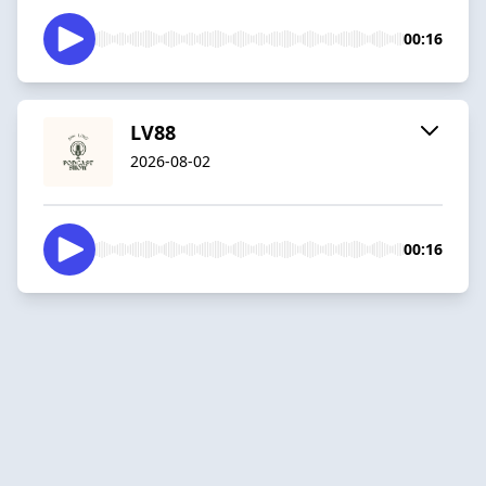
00:16
LV88
2026-08-02
00:16