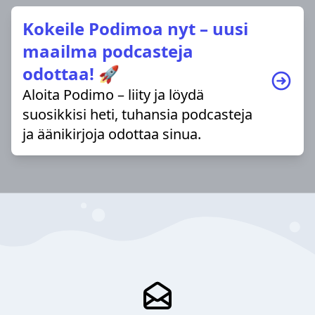
Kokeile Podimoa nyt – uusi
maailma podcasteja
odottaa! 🚀
Aloita Podimo – liity ja löydä
suosikkisi heti, tuhansia podcasteja
ja äänikirjoja odottaa sinua.