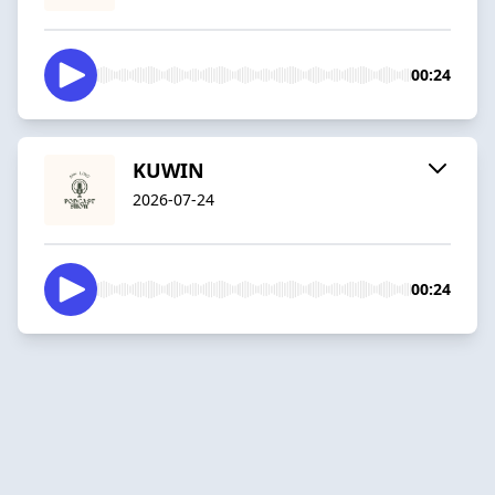
00:24
KUWIN
2026-07-24
00:24