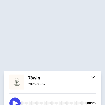
78win
2026-08-02
00:25