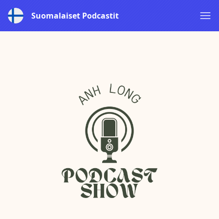
Suomalaiset Podcastit