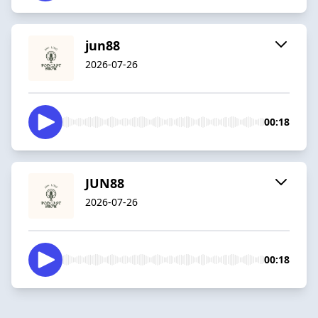
jun88
2026-07-26
00:18
JUN88
2026-07-26
00:18