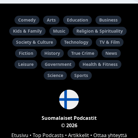
Comedy
Arts
Education
Business
Kids & Family
Music
Religion & Spirituality
Society & Culture
Technology
TV & Film
Fiction
History
True Crime
News
Leisure
Government
Health & Fitness
Science
Sports
Suomalaiset Podcastit
© 2026
Etusivu
•
Top Podcasts
•
Artikkelit
•
Ottaa yhteyttä