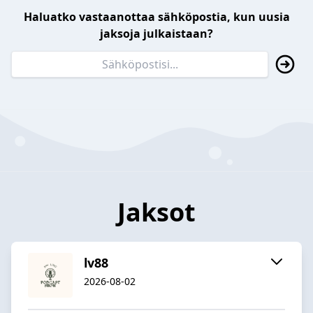
Haluatko vastaanottaa sähköpostia, kun uusia
jaksoja julkaistaan?
Jaksot
lv88
2026-08-02