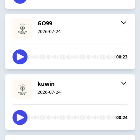
GO99
2026-07-24
00:23
kuwin
2026-07-24
00:24