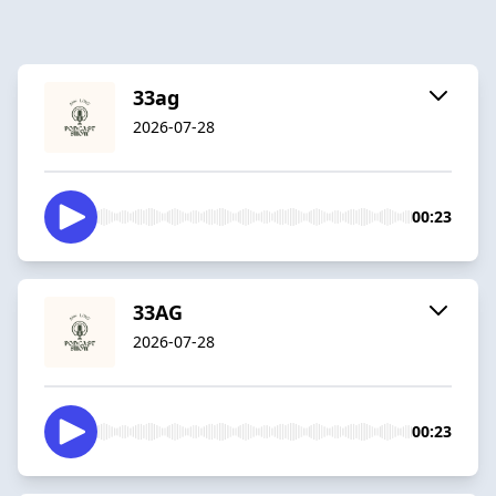
33ag
2026-07-28
00:23
33AG
2026-07-28
00:23