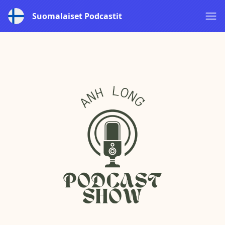
Suomalaiset Podcastit