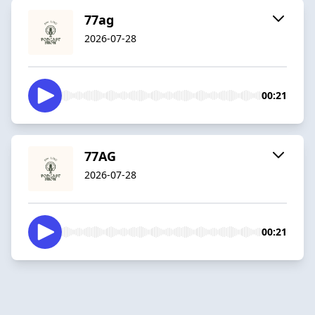
77ag
2026-07-28
00:21
77AG
2026-07-28
00:21