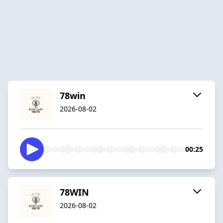
78win
2026-08-02
00:25
78WIN
2026-08-02