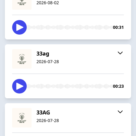
2026-08-02
00:31
33ag
2026-07-28
00:23
33AG
2026-07-28