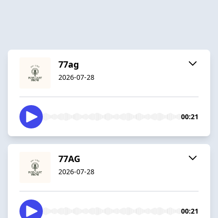
77ag
2026-07-28
00:21
77AG
2026-07-28
00:21