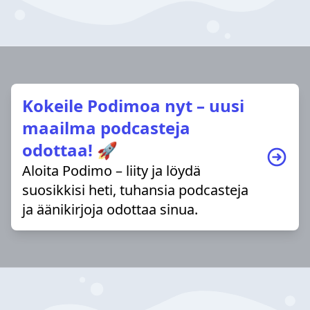
Kokeile Podimoa nyt – uusi
maailma podcasteja
odottaa! 🚀
Aloita Podimo – liity ja löydä
suosikkisi heti, tuhansia podcasteja
ja äänikirjoja odottaa sinua.