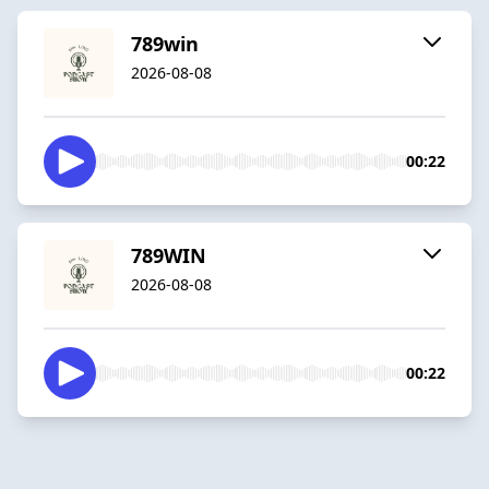
789win
2026-08-08
00:22
789WIN
2026-08-08
00:22