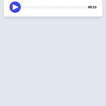
00:23