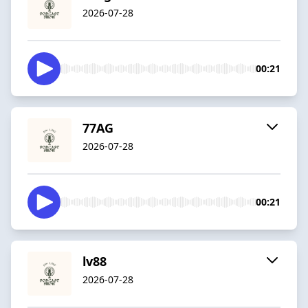
2026-07-28
00:21
77AG
2026-07-28
00:21
lv88
2026-07-28