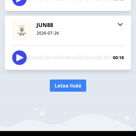
JUN88
2026-07-26
00:18
Lataa lisää