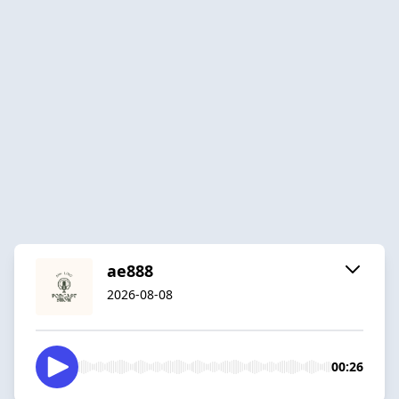
ae888
2026-08-08
00:26