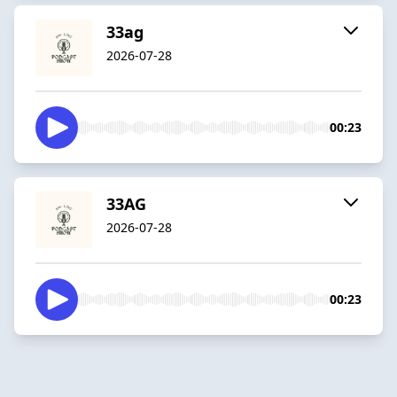
33ag
2026-07-28
00:23
33AG
2026-07-28
00:23