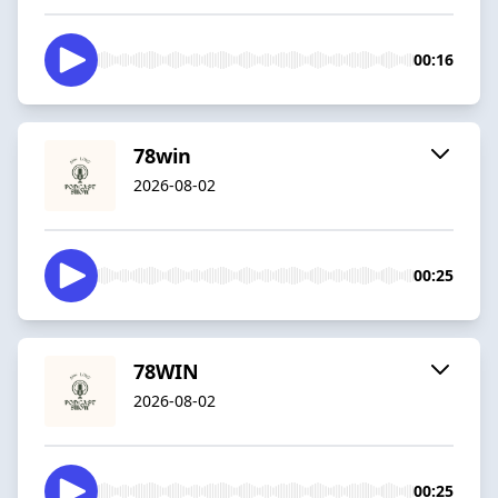
00:16
78win
2026-08-02
00:25
78WIN
2026-08-02
00:25