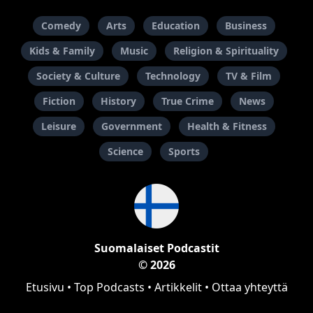
Comedy
Arts
Education
Business
Kids & Family
Music
Religion & Spirituality
Society & Culture
Technology
TV & Film
Fiction
History
True Crime
News
Leisure
Government
Health & Fitness
Science
Sports
Suomalaiset Podcastit
© 2026
Etusivu
•
Top Podcasts
•
Artikkelit
•
Ottaa yhteyttä