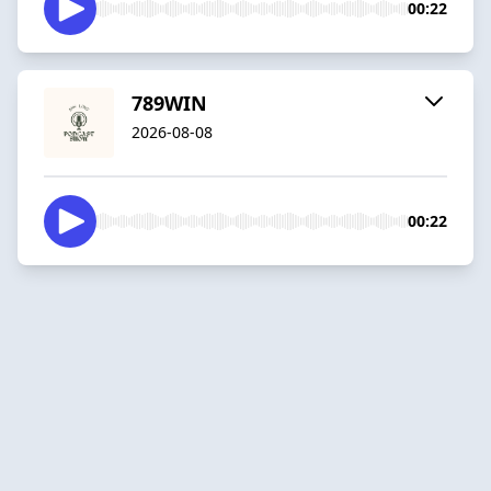
00:22
789WIN
2026-08-08
00:22