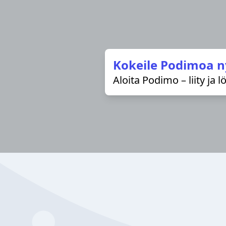
Kokeile Podimoa n
Aloita Podimo – liity ja 