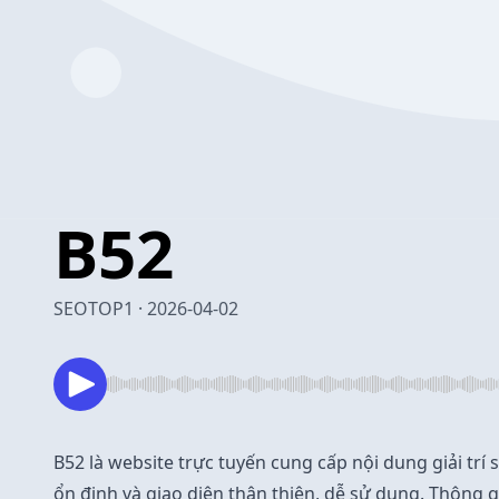
B52
SEOTOP1 · 2026-04-02
B52
là website trực tuyến cung cấp nội dung giải trí
ổn định và giao diện thân thiện, dễ sử dụng. Thông 