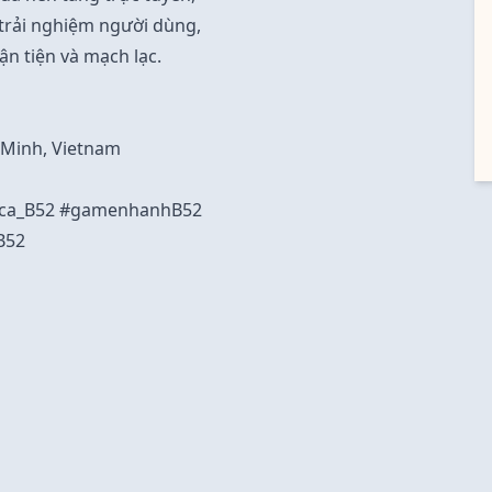
 trải nghiệm người dùng,
n tiện và mạch lạc.
í Minh, Vietnam
anca_B52 #gamenhanhB52
B52