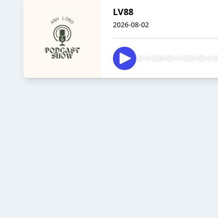
LV88
2026-08-02