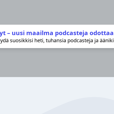
yt – uusi maailma podcasteja odottaa
löydä suosikkisi heti, tuhansia podcasteja ja äänik