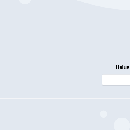
Halua