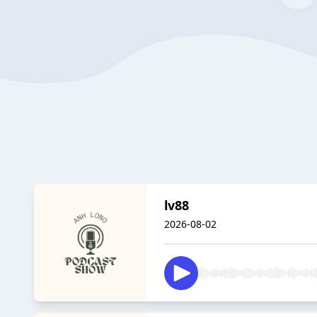
lv88
2026-08-02