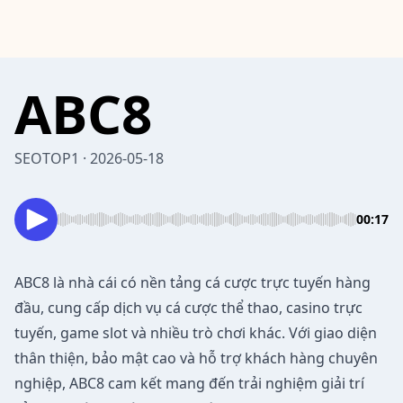
ABC8
SEOTOP1 · 2026-05-18
00:17
ABC8
là nhà cái có nền tảng cá cược trực tuyến hàng
đầu, cung cấp dịch vụ cá cược thể thao, casino trực
tuyến, game slot và nhiều trò chơi khác. Với giao diện
thân thiện, bảo mật cao và hỗ trợ khách hàng chuyên
nghiệp, ABC8 cam kết mang đến trải nghiệm giải trí