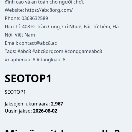
đỉnh cao và an toàn cho người chơi.
Website:
https://abc8org.com/
Phone: 0368632589
Địa chỉ: 408 Đ. Trần Cung, Cổ Nhuế, Bắc Từ Liêm, Hà
Nội, Việt Nam
Email:
contact@abc8.ac
Tags: #abc8 #abc8orgcom #conggameabc8
#naptienabc8 #dangkiabc8
SEOTOP1
SEOTOP1
Jaksojen lukumäärä:
2,967
Uusin jakso:
2026-08-02