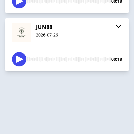
00:18
JUN88
2026-07-26
00:18