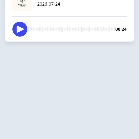
2026-07-24
00:24