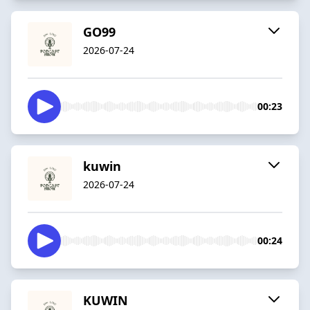
GO99
2026-07-24
00:23
kuwin
2026-07-24
00:24
KUWIN