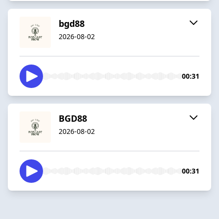
bgd88
2026-08-02
00:31
BGD88
2026-08-02
00:31