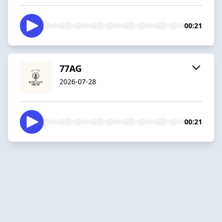
00:21
77AG
2026-07-28
00:21