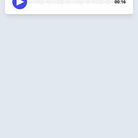
00:16