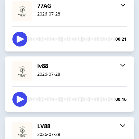
77AG
2026-07-28
00:21
lv88
2026-07-28
00:16
LV88
2026-07-28