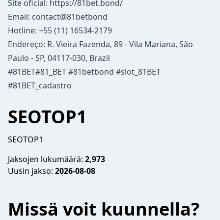
Site oficial:
https://81bet.bond/
Email: contact@81betbond
Hotline: +55 (11) 16534-2179
Endereço: R. Vieira Fazenda, 89 - Vila Mariana, São
Paulo - SP, 04117-030, Brazil
#81BET#81_BET #81betbond #slot_81BET
#81BET_cadastro
SEOTOP1
SEOTOP1
Jaksojen lukumäärä:
2,973
Uusin jakso:
2026-08-08
Missä voit kuunnella?