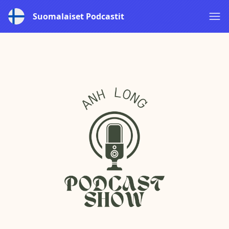
Suomalaiset Podcastit