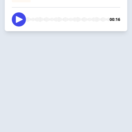
00:16