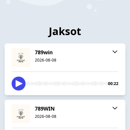
Jaksot
789win
2026-08-08
00:22
789WIN
2026-08-08