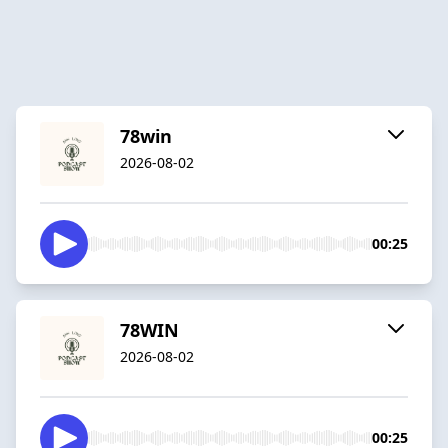
78win
2026-08-02
00:25
78WIN
2026-08-02
00:25