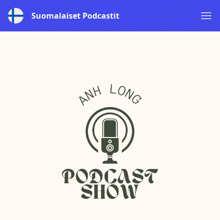
Suomalaiset Podcastit