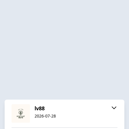
lv88
2026-07-28