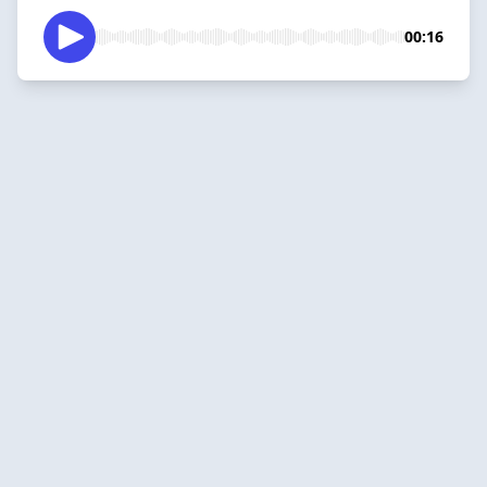
00:16