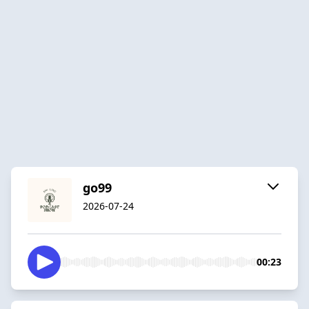
go99
2026-07-24
00:23