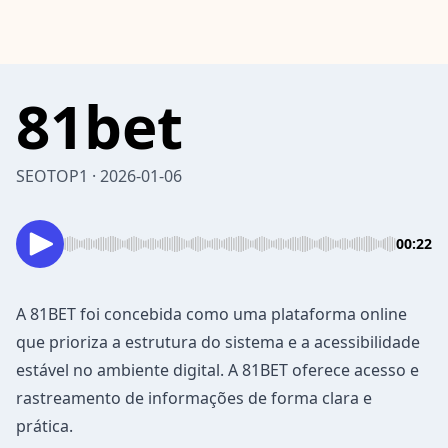
81bet
SEOTOP1 · 2026-01-06
00:22
A
81BET
foi concebida como uma plataforma online
que prioriza a estrutura do sistema e a acessibilidade
estável no ambiente digital. A 81BET oferece acesso e
rastreamento de informações de forma clara e
prática.