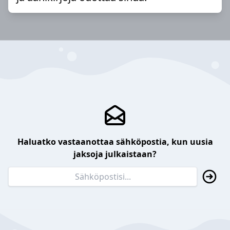
Haluatko vastaanottaa sähköpostia, kun uusia
jaksoja julkaistaan?