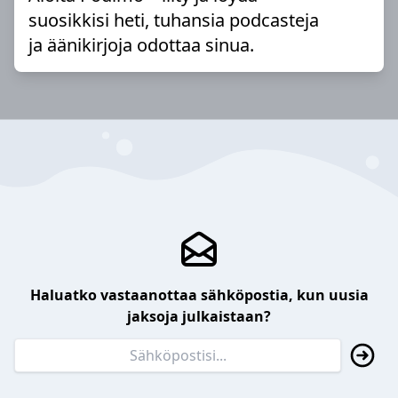
suosikkisi heti, tuhansia podcasteja
ja äänikirjoja odottaa sinua.
Haluatko vastaanottaa sähköpostia, kun uusia
jaksoja julkaistaan?