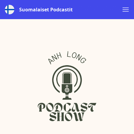
Suomalaiset Podcastit