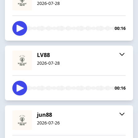
2026-07-28
00:16
LV88
2026-07-28
00:16
jun88
2026-07-26