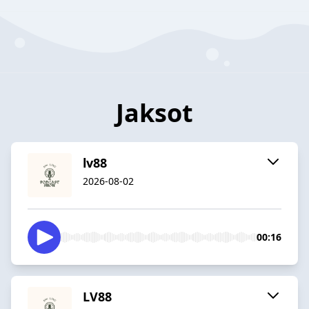
Jaksot
lv88
2026-08-02
00:16
LV88