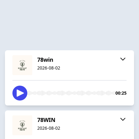
78win
2026-08-02
00:25
78WIN
2026-08-02