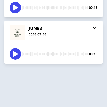
00:18
JUN88
2026-07-26
00:18