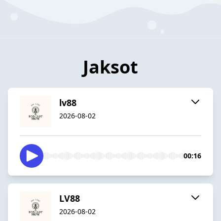
Jaksot
lv88
2026-08-02
00:16
LV88
2026-08-02