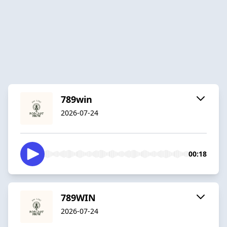
789win
2026-07-24
00:18
789WIN
2026-07-24