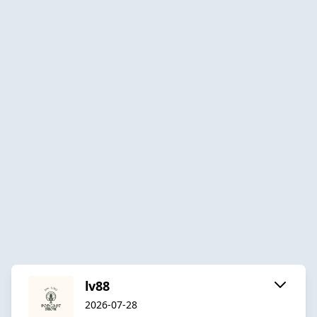
lv88
2026-07-28