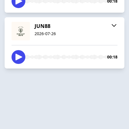
00:18
JUN88
2026-07-26
00:18