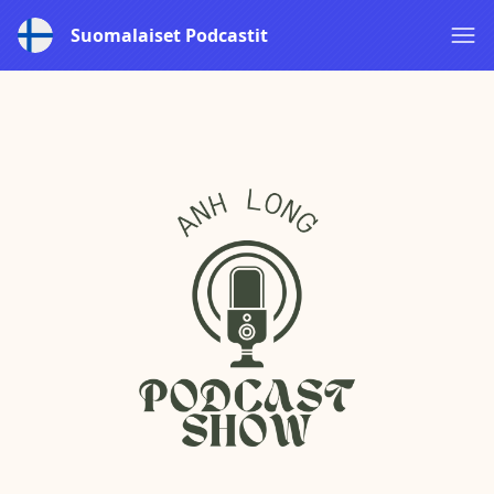
Suomalaiset Podcastit