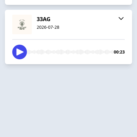
33AG
2026-07-28
00:23