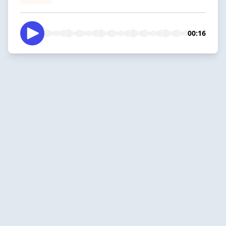
00:16