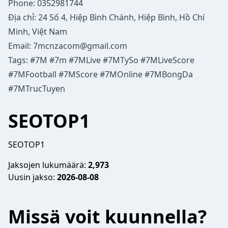
Phone: 0352981744
Địa chỉ: 24 Số 4, Hiệp Bình Chánh, Hiệp Bình, Hồ Chí
Minh, Việt Nam
Email:
7mcnzacom@gmail.com
Tags: #7M #7m #7MLive #7MTySo #7MLiveScore
#7MFootball #7MScore #7MOnline #7MBongDa
#7MTrucTuyen
SEOTOP1
SEOTOP1
Jaksojen lukumäärä:
2,973
Uusin jakso:
2026-08-08
Missä voit kuunnella?