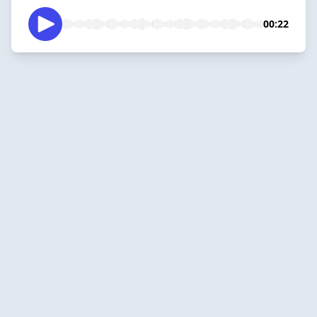
00:22