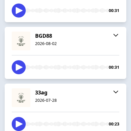
00:31
BGD88
2026-08-02
00:31
33ag
2026-07-28
00:23