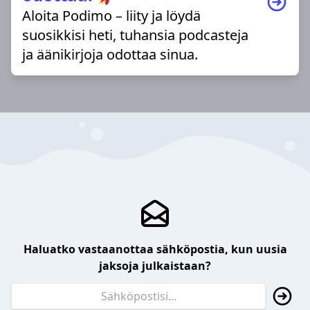
Aloita Podimo – liity ja löydä
suosikkisi heti, tuhansia podcasteja
ja äänikirjoja odottaa sinua.
Haluatko vastaanottaa sähköpostia, kun uusia
jaksoja julkaistaan?