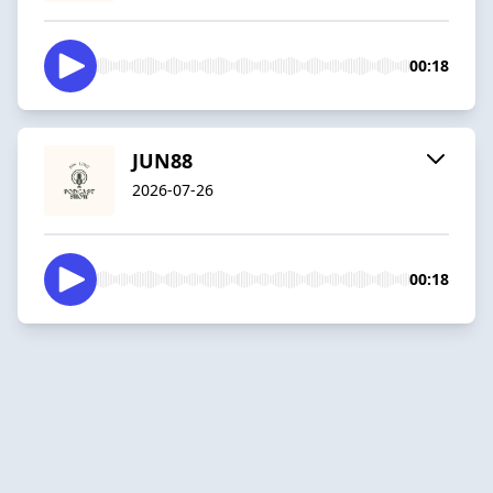
00:18
JUN88
2026-07-26
00:18