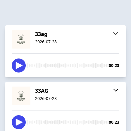
33ag
2026-07-28
00:23
33AG
2026-07-28
00:23