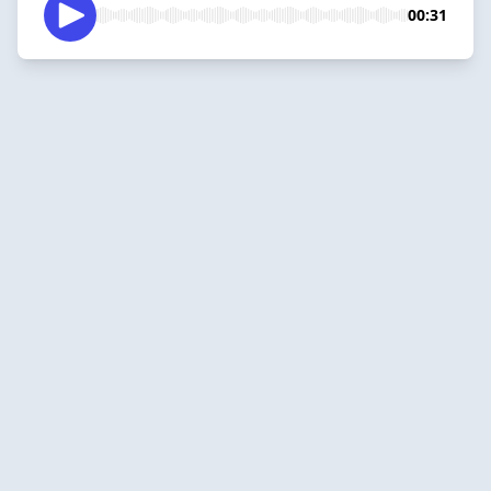
00:31