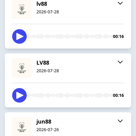
lv88
2026-07-28
00:16
LV88
2026-07-28
00:16
jun88
2026-07-26