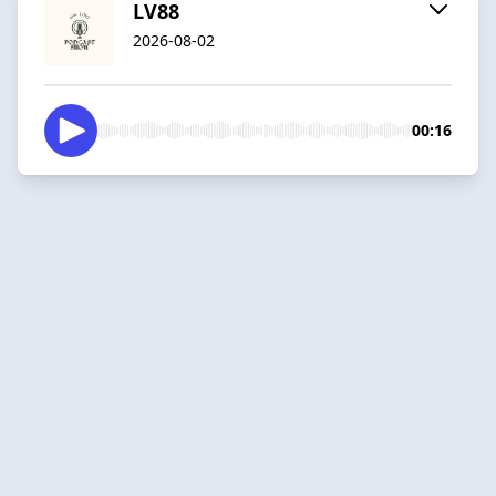
LV88
2026-08-02
00:16