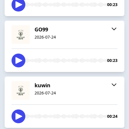
00:23
GO99
2026-07-24
00:23
kuwin
2026-07-24
00:24