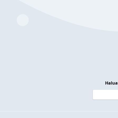
Halua