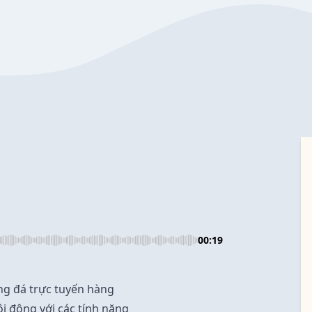
00:19
óng đá trực tuyến hàng
i động với các tính năng