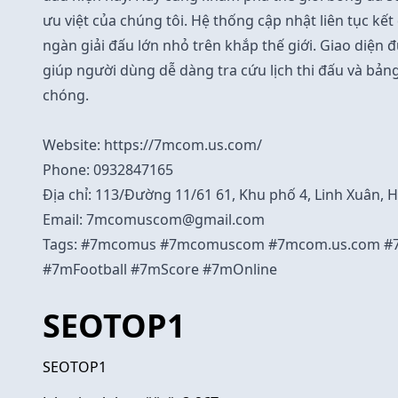
ưu việt của chúng tôi. Hệ thống cập nhật liên tục kế
ngàn giải đấu lớn nhỏ trên khắp thế giới. Giao diện đ
giúp người dùng dễ dàng tra cứu lịch thi đấu và bả
chóng.
Website:
https://7mcom.us.com/
Phone: 0932847165
Địa chỉ: 113/Đường 11/61 61, Khu phố 4, Linh Xuân, 
Email:
7mcomuscom@gmail.com
Tags: #7mcomus #7mcomuscom #7mcom.us.com #
#7mFootball #7mScore #7mOnline
SEOTOP1
SEOTOP1