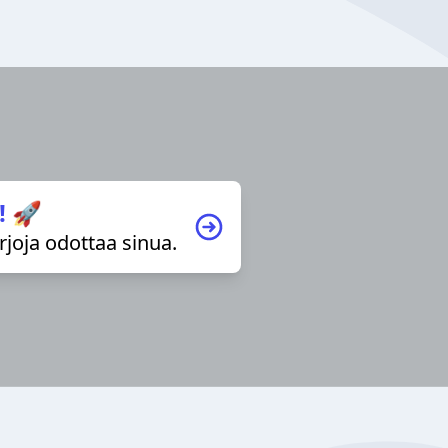
! 🚀
irjoja odottaa sinua.