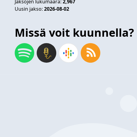
Jaksojen lukumäärä:
2,967
Uusin jakso:
2026-08-02
Missä voit kuunnella?