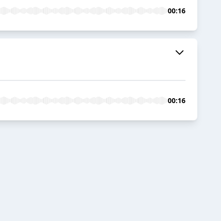
00:16
00:16