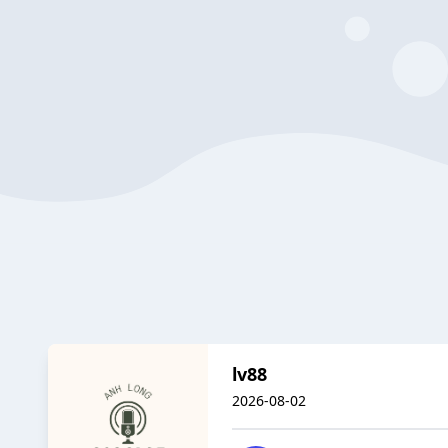
lv88
2026-08-02