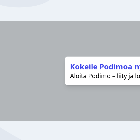
Kokeile Podimoa n
Aloita Podimo – liity ja 