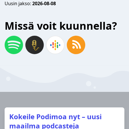
Uusin jakso:
2026-08-08
Missä voit kuunnella?
Kokeile Podimoa nyt – uusi
maailma podcasteja