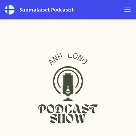
Suomalaiset Podcastit