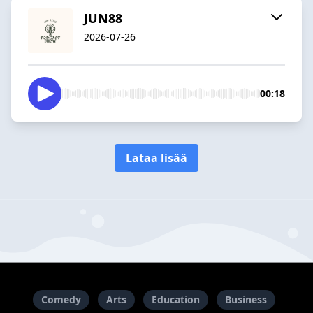
JUN88
2026-07-26
00:18
Lataa lisää
Comedy
Arts
Education
Business