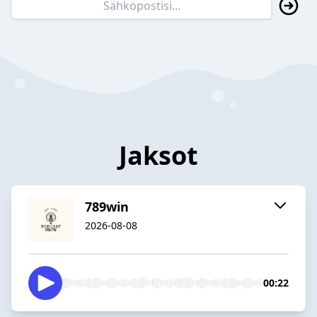
Jaksot
789win
2026-08-08
00:22