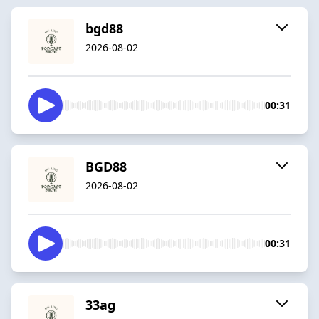
bgd88
2026-08-02
00:31
BGD88
2026-08-02
00:31
33ag