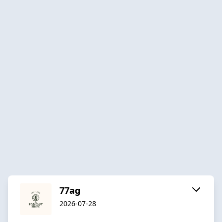
77ag
2026-07-28