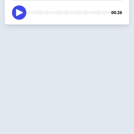
00:26