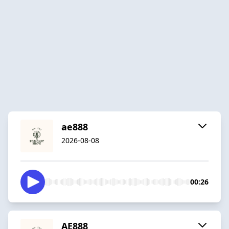
ae888
2026-08-08
00:26
AE888