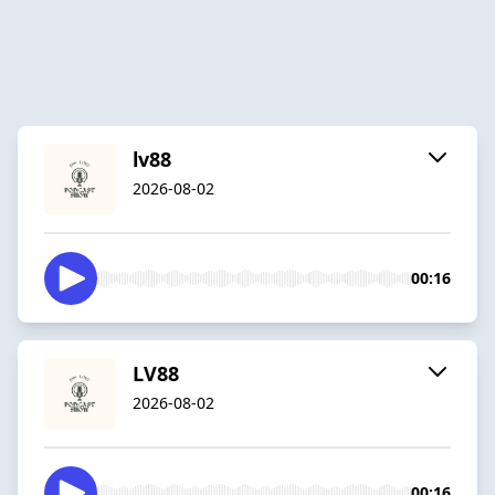
lv88
2026-08-02
00:16
LV88
2026-08-02
00:16