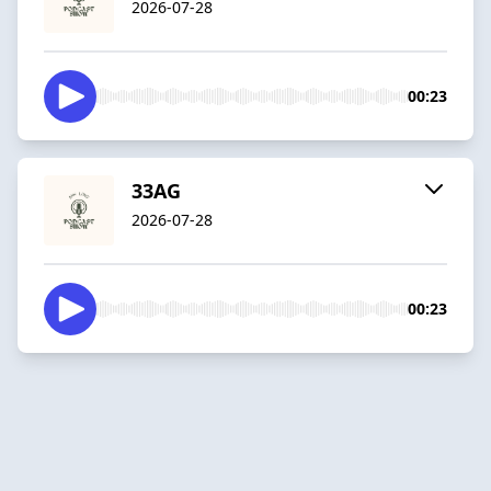
2026-07-28
00:23
33AG
2026-07-28
00:23