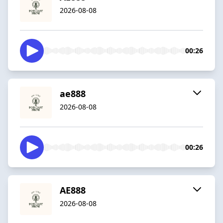
2026-08-08
00:26
ae888
2026-08-08
00:26
AE888
2026-08-08