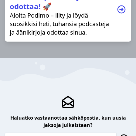
odottaa! 🚀
Aloita Podimo – liity ja löydä
suosikkisi heti, tuhansia podcasteja
ja äänikirjoja odottaa sinua.
Haluatko vastaanottaa sähköpostia, kun uusia
jaksoja julkaistaan?