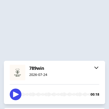
789win
2026-07-24
00:18