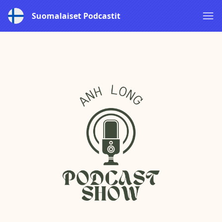
Suomalaiset Podcastit