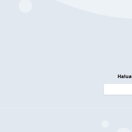
Halua