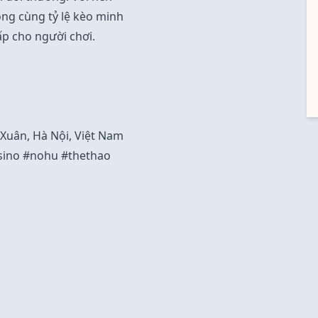
óng cùng tỷ lệ kèo minh
p cho người chơi.
 Xuân, Hà Nội, Việt Nam
sino #nohu #thethao