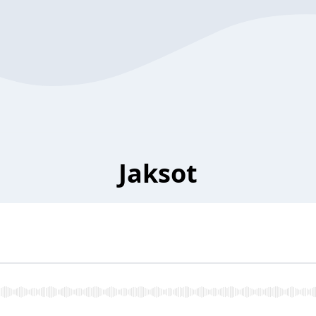
Jaksot