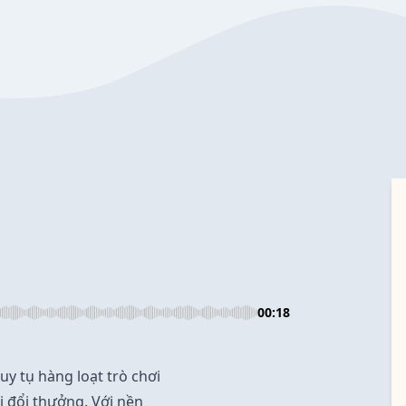
00:18
y tụ hàng loạt trò chơi
ài đổi thưởng. Với nền