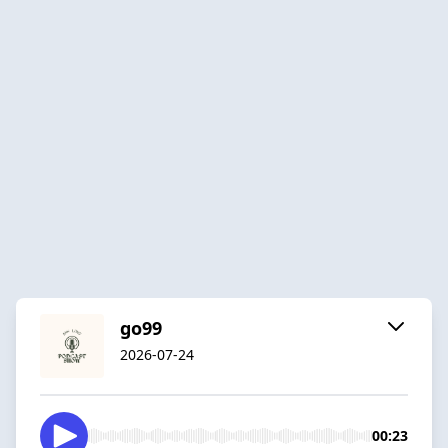
go99
2026-07-24
00:23