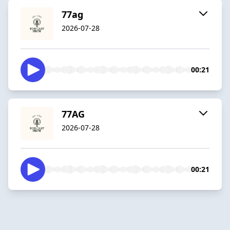
77ag
2026-07-28
00:21
77AG
2026-07-28
00:21