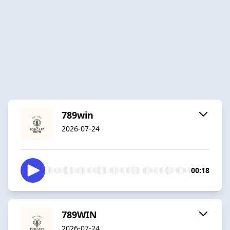
789win
2026-07-24
00:18
789WIN
2026-07-24