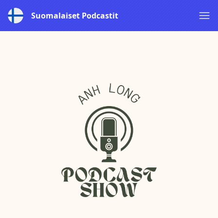
Suomalaiset Podcastit