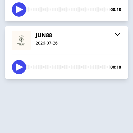
00:18
JUN88
2026-07-26
00:18