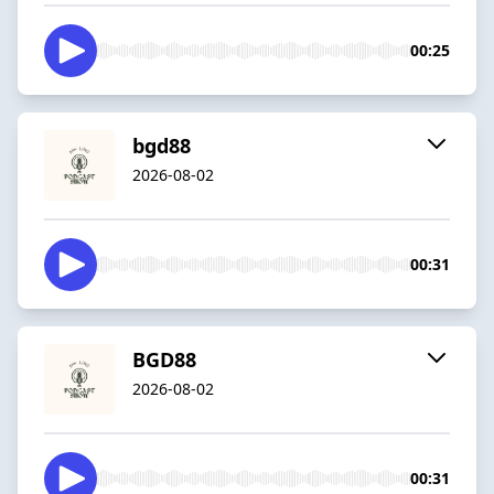
00:25
bgd88
2026-08-02
00:31
BGD88
2026-08-02
00:31