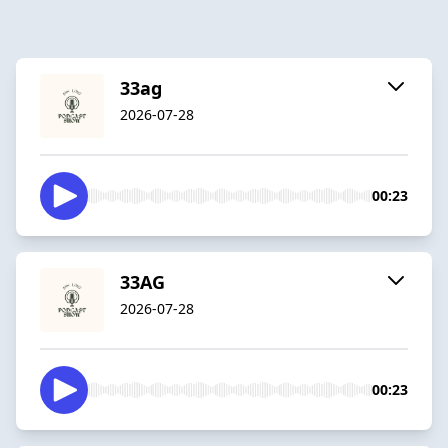
33ag
2026-07-28
00:23
33AG
2026-07-28
00:23