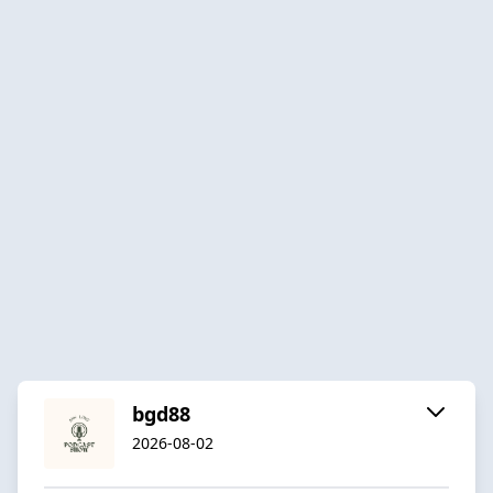
bgd88
2026-08-02