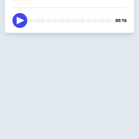
00:16