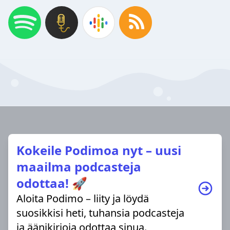
Kokeile Podimoa nyt – uusi
maailma podcasteja
odottaa! 🚀
Aloita Podimo – liity ja löydä
suosikkisi heti, tuhansia podcasteja
ja äänikirjoja odottaa sinua.