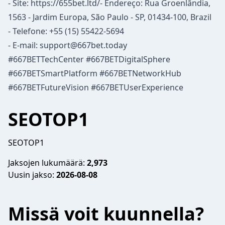
- Site:
https://655bet.ltd/
- Endereço: Rua Groenlândia,
1563 - Jardim Europa, São Paulo - SP, 01434-100, Brazil
- Telefone: +55 (15) 55422-5694
- E-mail:
support@667bet.today
#667BETTechCenter #667BETDigitalSphere
#667BETSmartPlatform #667BETNetworkHub
#667BETFutureVision #667BETUserExperience
SEOTOP1
SEOTOP1
Jaksojen lukumäärä:
2,973
Uusin jakso:
2026-08-08
Missä voit kuunnella?