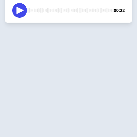
00:22