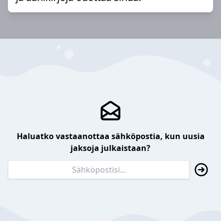
Haluatko vastaanottaa sähköpostia, kun uusia
jaksoja julkaistaan?