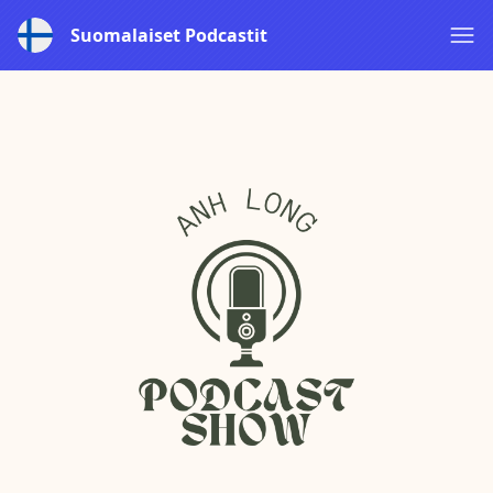
Suomalaiset Podcastit