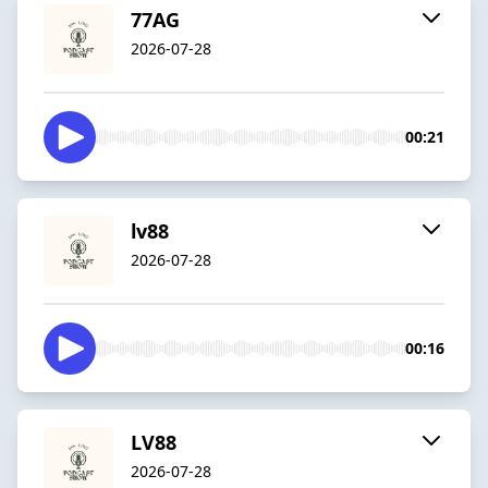
77AG
2026-07-28
00:21
lv88
2026-07-28
00:16
LV88
2026-07-28