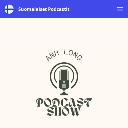
Suomalaiset Podcastit