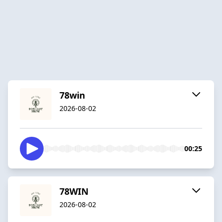
78win
2026-08-02
00:25
78WIN
2026-08-02