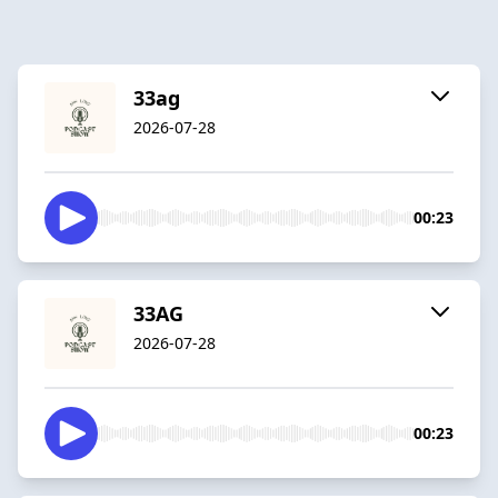
33ag
2026-07-28
00:23
33AG
2026-07-28
00:23