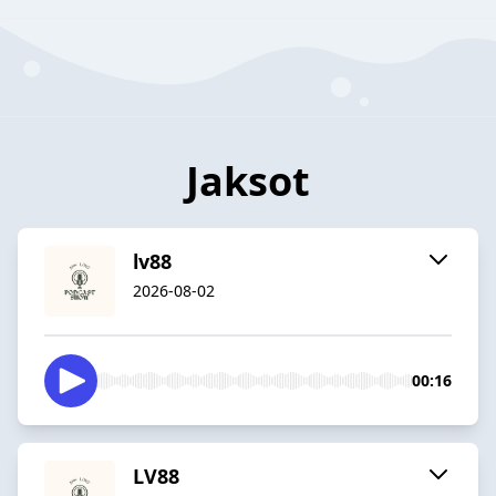
Jaksot
lv88
2026-08-02
00:16
LV88