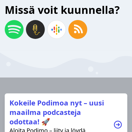
Missä voit kuunnella?
Kokeile Podimoa nyt – uusi
maailma podcasteja
odottaa! 🚀
Aloita Podimo – liity ja löydä