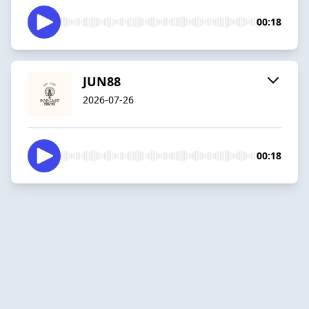
00:18
JUN88
2026-07-26
00:18