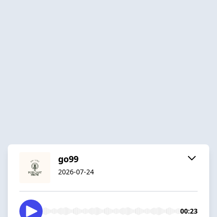
go99
2026-07-24
00:23