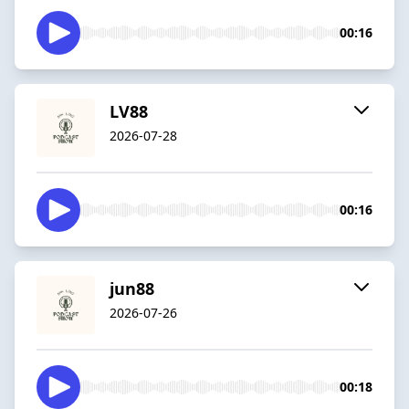
00:16
LV88
2026-07-28
00:16
jun88
2026-07-26
00:18