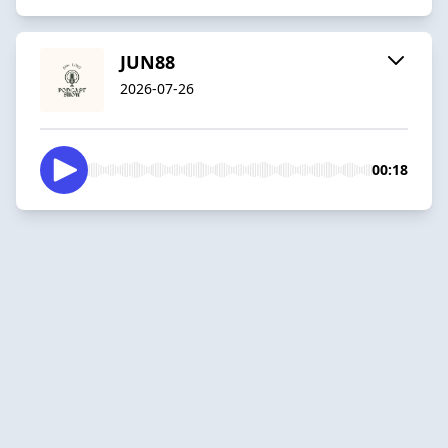
JUN88
2026-07-26
00:18