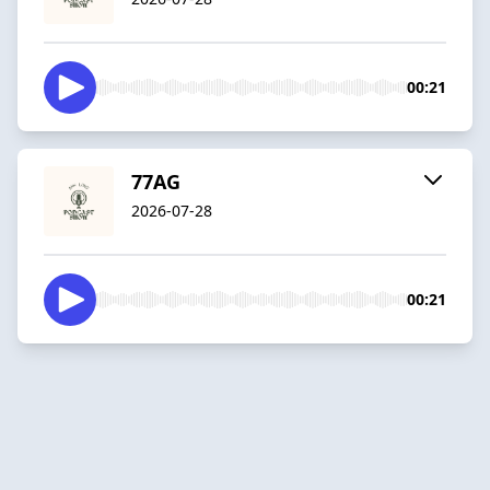
00:21
77AG
2026-07-28
00:21