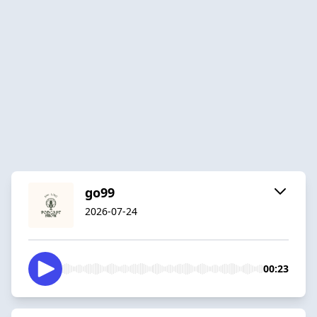
go99
2026-07-24
00:23