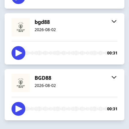
bgd88
2026-08-02
00:31
BGD88
2026-08-02
00:31