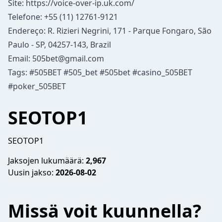
Site:
https://voice-over-ip.uk.com/
Telefone: +55 (11) 12761-9121
Endereço: R. Rizieri Negrini, 171 - Parque Fongaro, São
Paulo - SP, 04257-143, Brazil
Email:
505bet@gmail.com
Tags: #505BET #505_bet #505bet #casino_505BET
#poker_505BET
SEOTOP1
SEOTOP1
Jaksojen lukumäärä:
2,967
Uusin jakso:
2026-08-02
Missä voit kuunnella?