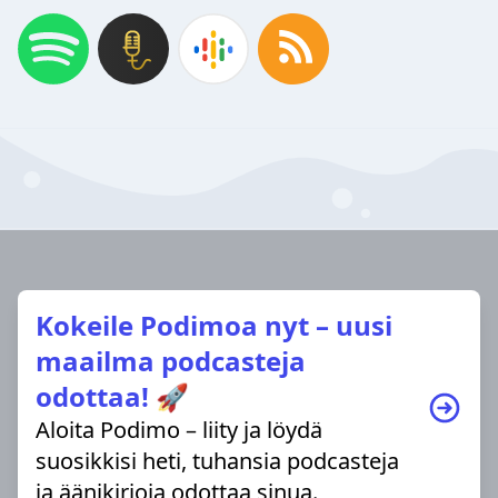
Kokeile Podimoa nyt – uusi
maailma podcasteja
odottaa! 🚀
Aloita Podimo – liity ja löydä
suosikkisi heti, tuhansia podcasteja
ja äänikirjoja odottaa sinua.