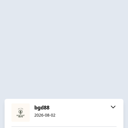
bgd88
2026-08-02