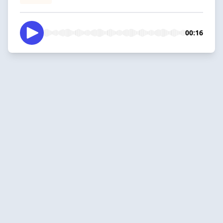
00:16