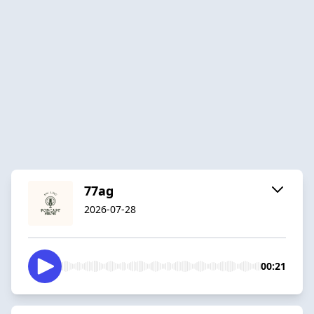
77ag
2026-07-28
00:21