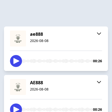
ae888
2026-08-08
00:26
AE888
2026-08-08
00:26