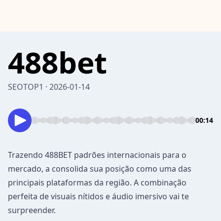
488bet
SEOTOP1 · 2026-01-14
00:14
Trazendo
488BET
padrões internacionais para o
mercado, a consolida sua posição como uma das
principais plataformas da região. A combinação
perfeita de visuais nítidos e áudio imersivo vai te
surpreender.