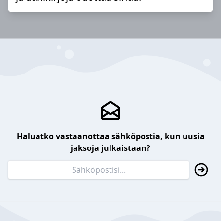
Haluatko vastaanottaa sähköpostia, kun uusia
jaksoja julkaistaan?