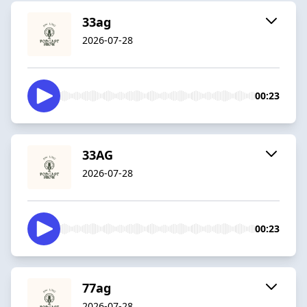
33ag
2026-07-28
00:23
33AG
2026-07-28
00:23
77ag
2026-07-28