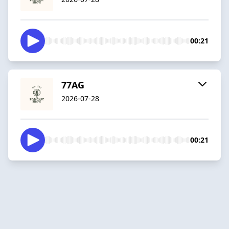
00:21
77AG
2026-07-28
00:21