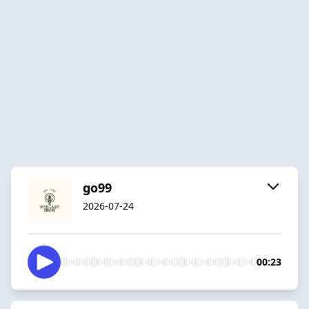
go99
2026-07-24
00:23