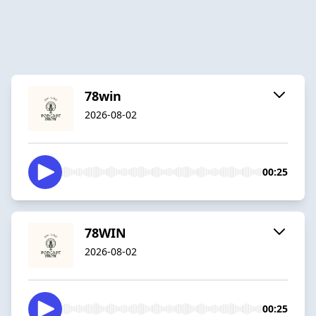
78win
2026-08-02
00:25
78WIN
2026-08-02
00:25