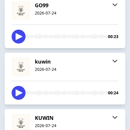
GO99
2026-07-24
00:23
kuwin
2026-07-24
00:24
KUWIN
2026-07-24