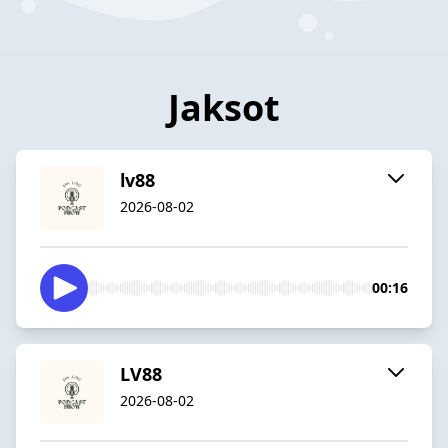
Jaksot
lv88
2026-08-02
00:16
LV88
2026-08-02