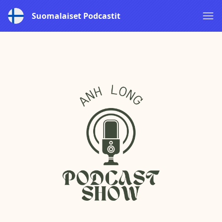
Suomalaiset Podcastit