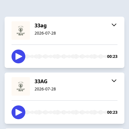
33ag
2026-07-28
00:23
33AG
2026-07-28
00:23