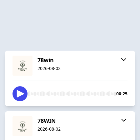
78win
2026-08-02
00:25
78WIN
2026-08-02