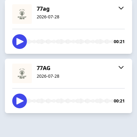
77ag
2026-07-28
00:21
77AG
2026-07-28
00:21