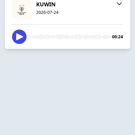
KUWIN
2026-07-24
00:24