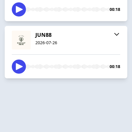
00:18
JUN88
2026-07-26
00:18