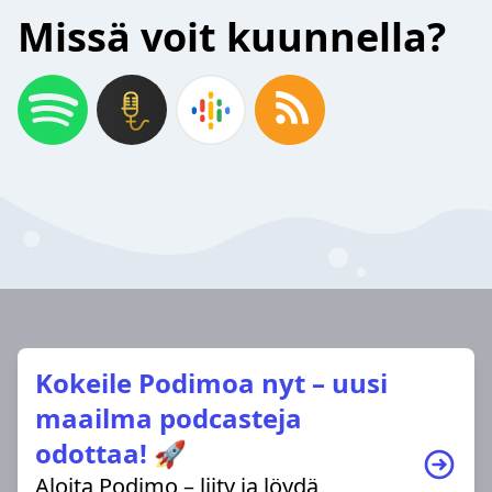
Missä voit kuunnella?
Kokeile Podimoa nyt – uusi
maailma podcasteja
odottaa! 🚀
Aloita Podimo – liity ja löydä