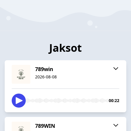
Jaksot
789win
2026-08-08
00:22
789WIN