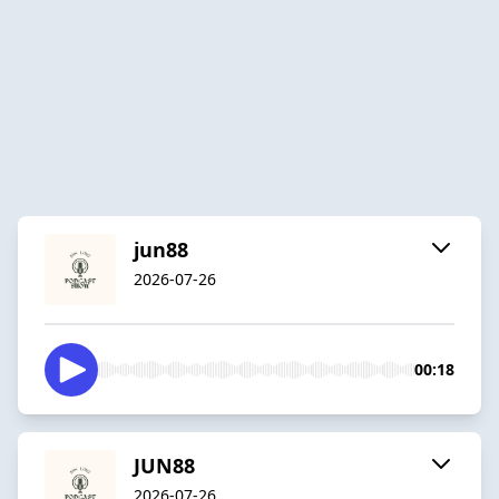
jun88
2026-07-26
00:18
JUN88
2026-07-26