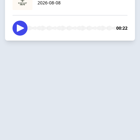
2026-08-08
00:22