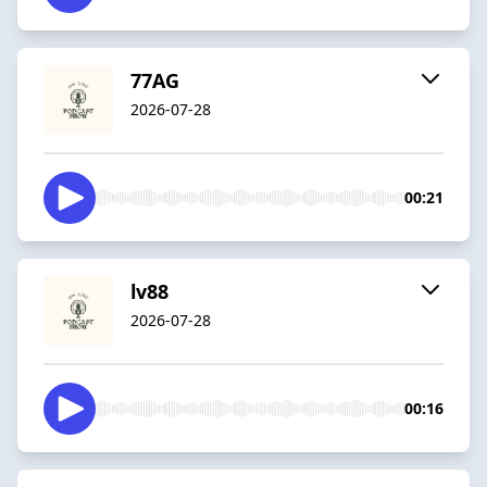
77AG
2026-07-28
00:21
lv88
2026-07-28
00:16