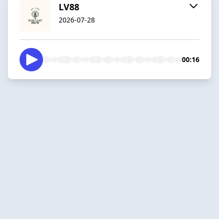
LV88
2026-07-28
00:16