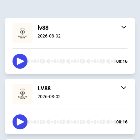
lv88
2026-08-02
00:16
LV88
2026-08-02
00:16