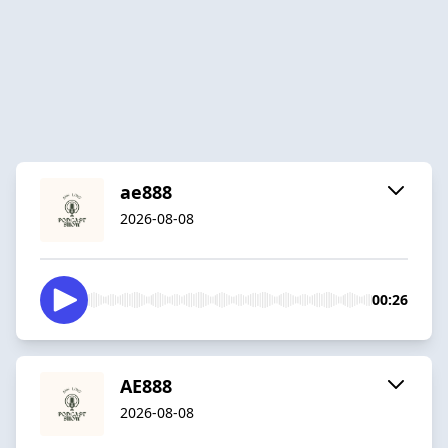
ae888
2026-08-08
00:26
AE888
2026-08-08