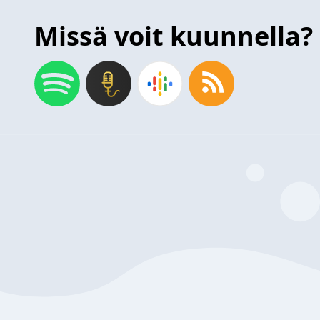
Missä voit kuunnella?