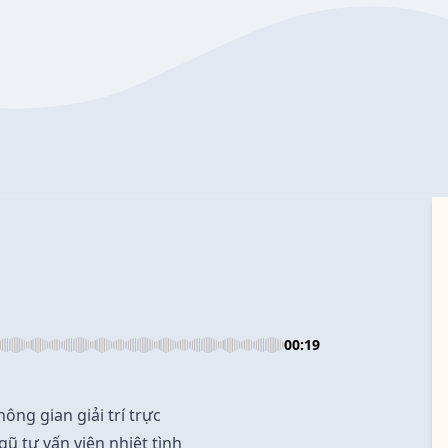
00:19
ông gian giải trí trực
gũ tư vấn viên nhiệt tình