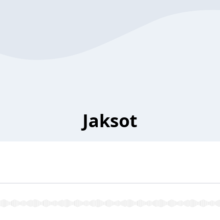
Jaksot