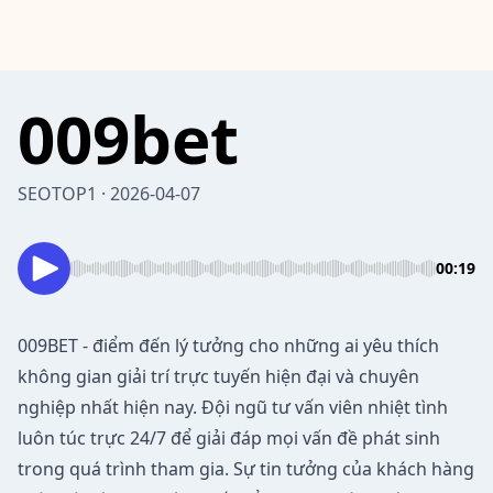
009bet
SEOTOP1 · 2026-04-07
00:19
009BET
- điểm đến lý tưởng cho những ai yêu thích
không gian giải trí trực tuyến hiện đại và chuyên
nghiệp nhất hiện nay. Đội ngũ tư vấn viên nhiệt tình
luôn túc trực 24/7 để giải đáp mọi vấn đề phát sinh
trong quá trình tham gia. Sự tin tưởng của khách hàng