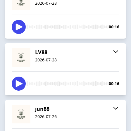
2026-07-28
00:16
LV88
2026-07-28
00:16
jun88
2026-07-26