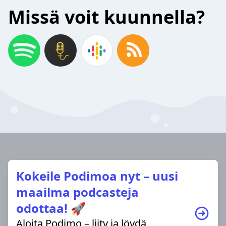
Missä voit kuunnella?
Kokeile Podimoa nyt – uusi
maailma podcasteja
odottaa! 🚀
Aloita Podimo – liity ja löydä