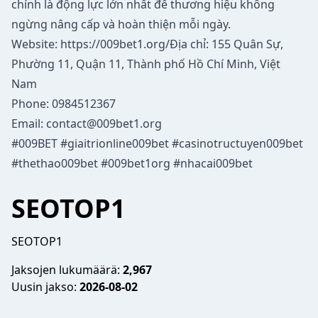
chính là động lực lớn nhất để thương hiệu không
ngừng nâng cấp và hoàn thiện mỗi ngày.
Website:
https://009bet1.org/
Địa chỉ: 155 Quân Sự,
Phường 11, Quận 11, Thành phố Hồ Chí Minh, Việt
Nam
Phone: 0984512367
Email:
contact@009bet1.org
#009BET #giaitrionline009bet #casinotructuyen009bet
#thethao009bet #009bet1org #nhacai009bet
SEOTOP1
SEOTOP1
Jaksojen lukumäärä:
2,967
Uusin jakso:
2026-08-02