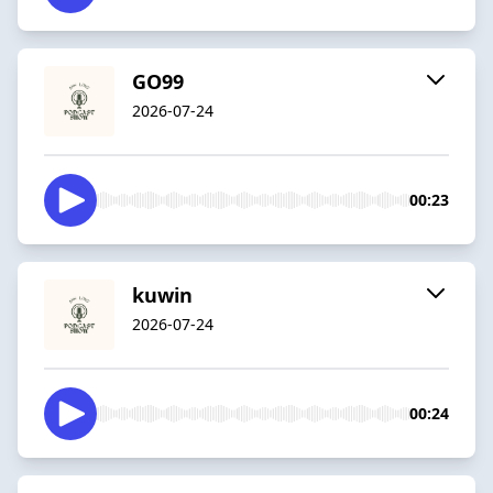
GO99
2026-07-24
00:23
kuwin
2026-07-24
00:24