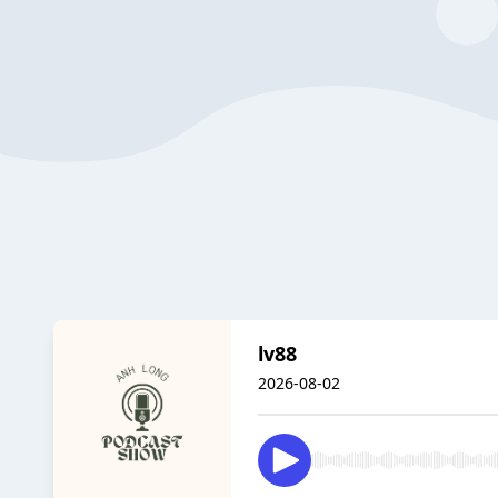
lv88
2026-08-02