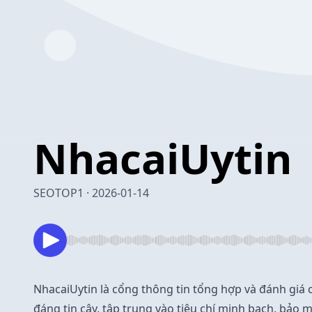
⁠NhacaiUytin
SEOTOP1 · 2026-01-14
NhacaiUytin
là cổng thông tin tổng hợp và đánh giá 
đáng tin cậy, tập trung vào tiêu chí minh bạch, bảo 