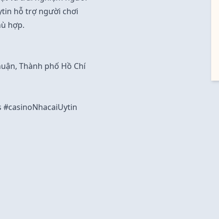
tin hỗ trợ người chơi
hù hợp.
huận, Thành phố Hồ Chí
s #casinoNhacaiUytin