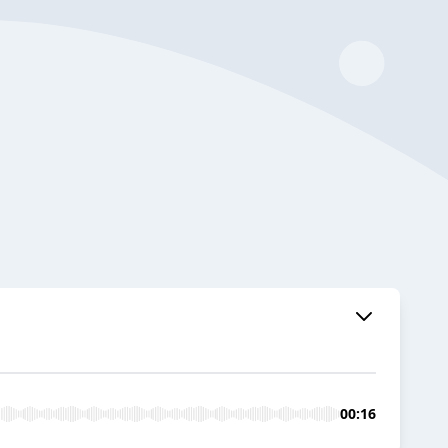
00:16