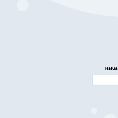
Halua