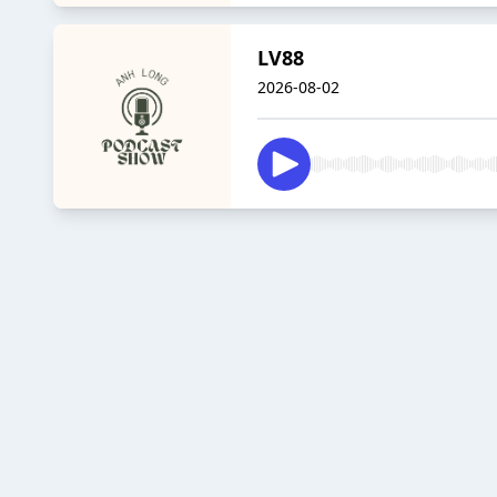
LV88
2026-08-02