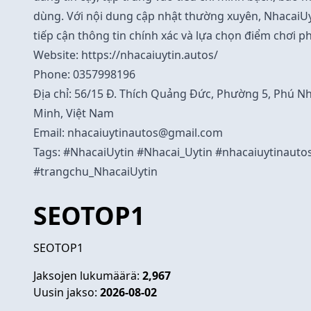
dùng. Với nội dung cập nhật thường xuyên, NhacaiUy
tiếp cận thông tin chính xác và lựa chọn điểm chơi p
Website:
https://nhacaiuytin.autos/
Phone: 0357998196
Địa chỉ: 56/15 Đ. Thích Quảng Đức, Phường 5, Phú N
Minh, Việt Nam
Email:
nhacaiuytinautos@gmail.com
Tags: #NhacaiUytin #Nhacai_Uytin #nhacaiuytinauto
#trangchu_NhacaiUytin
SEOTOP1
SEOTOP1
Jaksojen lukumäärä:
2,967
Uusin jakso:
2026-08-02