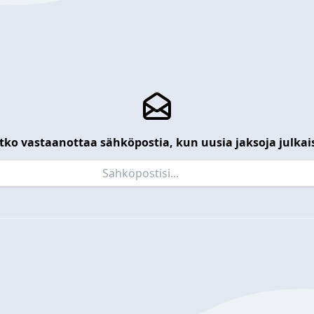
tko vastaanottaa sähköpostia, kun uusia jaksoja julkai