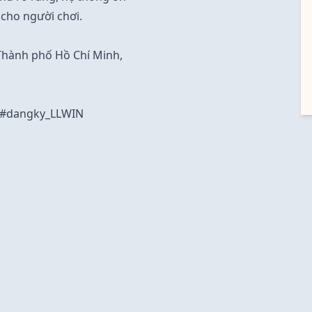
cho người chơi.
 Thành phố Hồ Chí Minh,
N #dangky_LLWIN