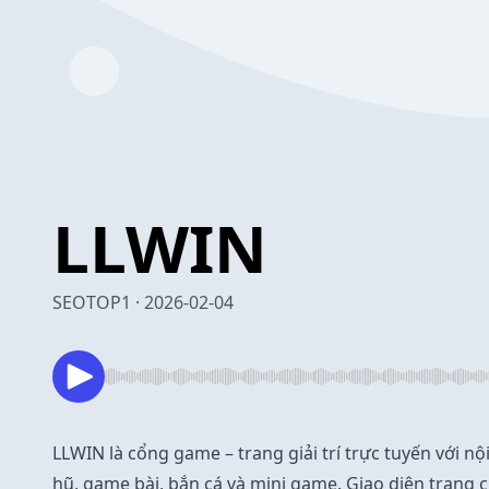
⁠LLWIN
SEOTOP1 · 2026-02-04
LLWIN
là cổng game – trang giải trí trực tuyến với 
hũ, game bài, bắn cá và mini game. Giao diện trang 