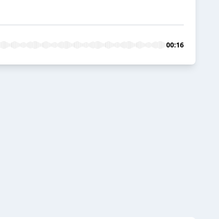
00:16