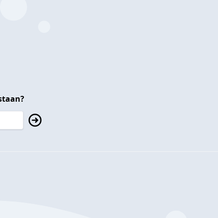
staan?