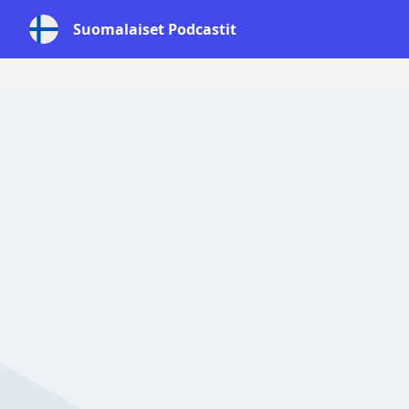
Suomalaiset Podcastit