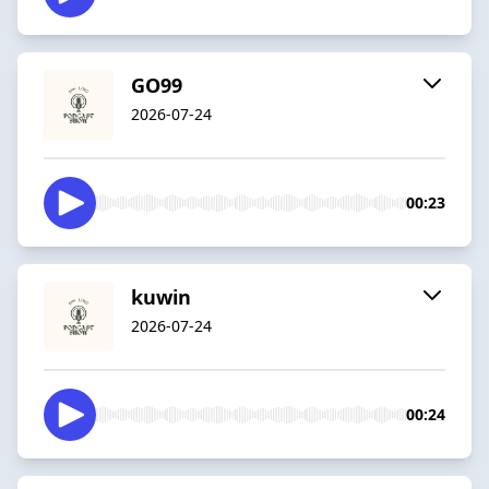
GO99
2026-07-24
00:23
kuwin
2026-07-24
00:24