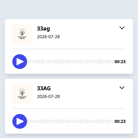
33ag
2026-07-28
00:23
33AG
2026-07-28
00:23