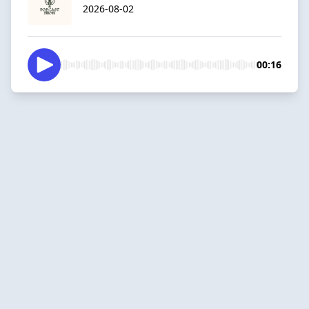
2026-08-02
00:16