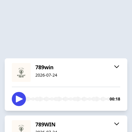
789win
2026-07-24
00:18
789WIN