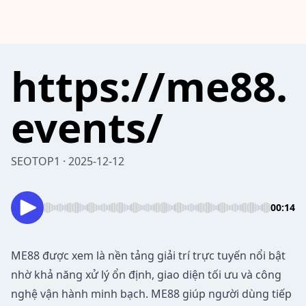
⁠https://me88.
events/
SEOTOP1 · 2025-12-12
00:14
ME88
được xem là nền tảng giải trí trực tuyến nổi bật
nhờ khả năng xử lý ổn định, giao diện tối ưu và công
nghệ vận hành minh bạch. ME88 giúp người dùng tiếp