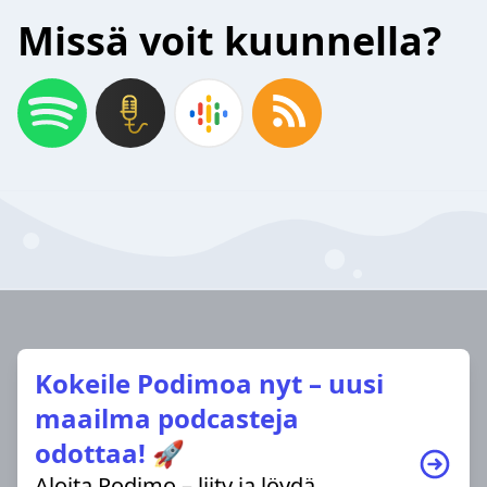
Missä voit kuunnella?
Kokeile Podimoa nyt – uusi
maailma podcasteja
odottaa! 🚀
Aloita Podimo – liity ja löydä