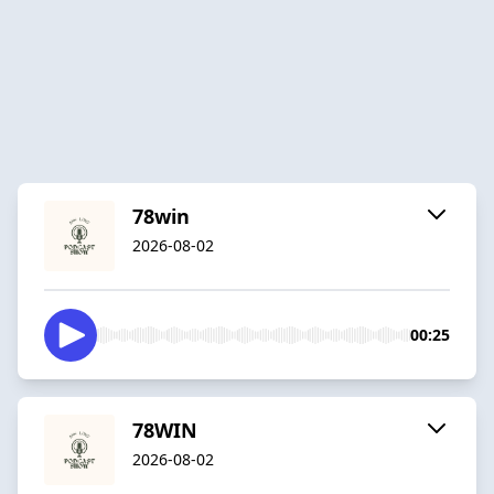
78win
2026-08-02
00:25
78WIN
2026-08-02