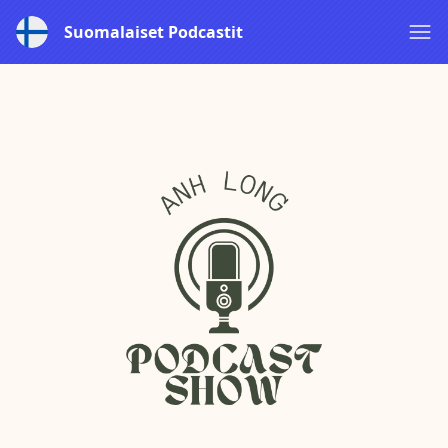
Suomalaiset Podcastit