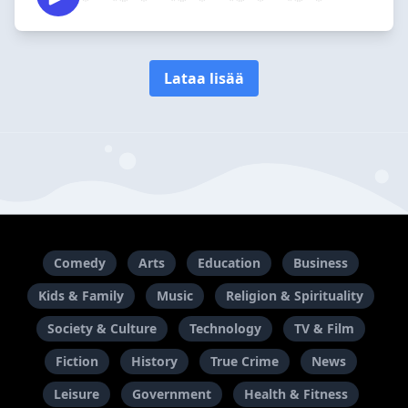
Lataa lisää
Comedy
Arts
Education
Business
Kids & Family
Music
Religion & Spirituality
Society & Culture
Technology
TV & Film
Fiction
History
True Crime
News
Leisure
Government
Health & Fitness