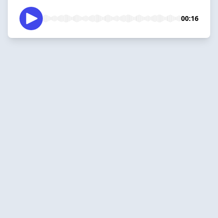
00:16