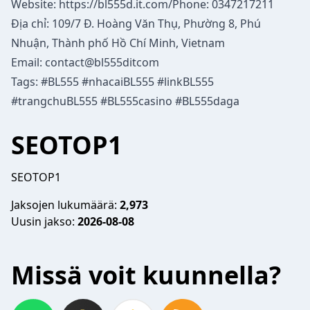
Website:
https://bl555d.it.com/
Phone: 0347217211
Địa chỉ: 109/7 Đ. Hoàng Văn Thụ, Phường 8, Phú
Nhuận, Thành phố Hồ Chí Minh, Vietnam
Email: contact@bl555ditcom
Tags: #BL555 #nhacaiBL555 #linkBL555
#trangchuBL555 #BL555casino #BL555daga
SEOTOP1
SEOTOP1
Jaksojen lukumäärä:
2,973
Uusin jakso:
2026-08-08
Missä voit kuunnella?