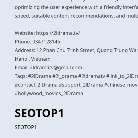
optimizing the user experience with a friendly interf
speed, suitable content recommendations, and multi
Website:
https://2ldrama.tv/
Phone: 0347128146
Address: 12 Phan Chu Trinh Street, Quang Trung War
Hanoi, Vietnam
Email:
2ldramatv@gmail.com
Tags: #2lDrama #2l_drama #2ldramatv #link_to_2l
#contact_2lDrama #support_2lDrama #chinese_mov
#hollywood_movies_2lDrama
SEOTOP1
SEOTOP1