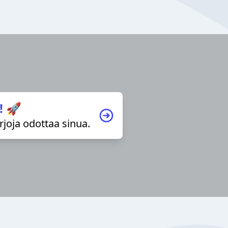
! 🚀
irjoja odottaa sinua.