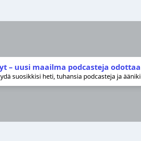
yt – uusi maailma podcasteja odottaa
löydä suosikkisi heti, tuhansia podcasteja ja äänik