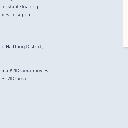
ace, stable loading
-device support.
d, Ha Dong District,
Drama #2lDrama_movies
ies_2lDrama