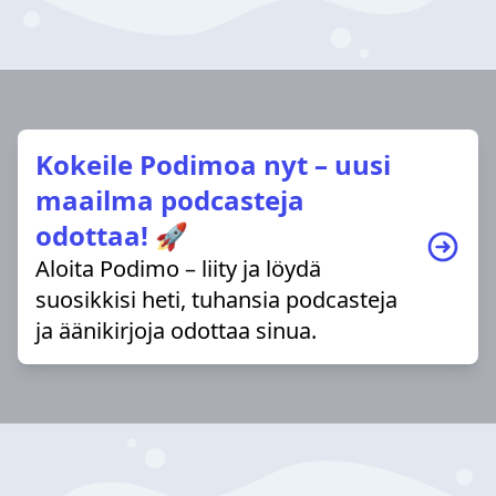
Kokeile Podimoa nyt – uusi
maailma podcasteja
odottaa! 🚀
Aloita Podimo – liity ja löydä
suosikkisi heti, tuhansia podcasteja
ja äänikirjoja odottaa sinua.