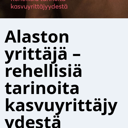
Alaston
yrittäjä –
rehellisiä
tarinoita
kasvuyrittäjy
ydestä