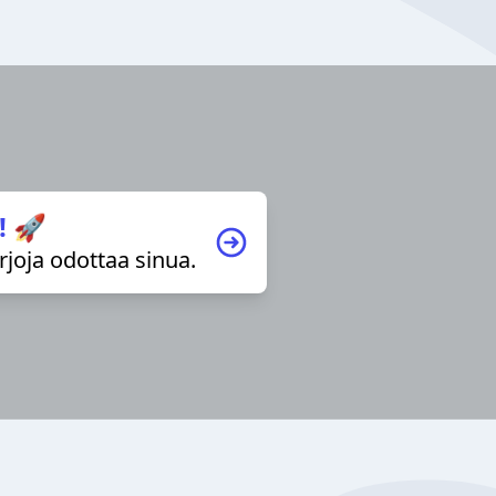
! 🚀
irjoja odottaa sinua.