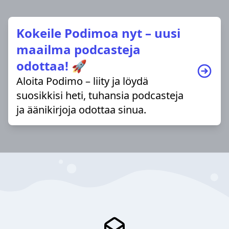
Kokeile Podimoa nyt – uusi
maailma podcasteja
odottaa! 🚀
Aloita Podimo – liity ja löydä
suosikkisi heti, tuhansia podcasteja
ja äänikirjoja odottaa sinua.