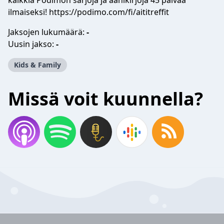
kaikkia Podimon sarjoja ja äänikirjoja 45 päivää
ilmaiseksi! https://podimo.com/fi/aititreffit
Jaksojen lukumäärä:
-
Uusin jakso:
-
Kids & Family
Missä voit kuunnella?