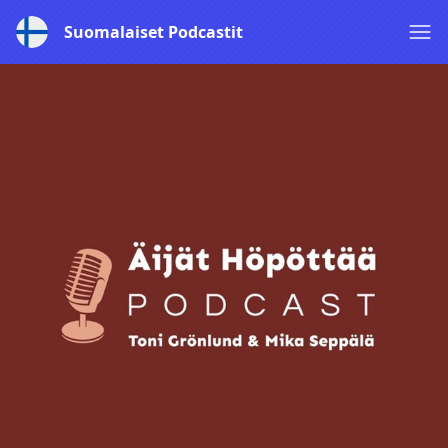
Suomalaiset Podcastit