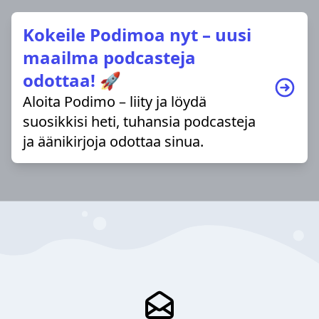
Kokeile Podimoa nyt – uusi
maailma podcasteja
odottaa! 🚀
Aloita Podimo – liity ja löydä
suosikkisi heti, tuhansia podcasteja
ja äänikirjoja odottaa sinua.