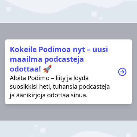
Kokeile Podimoa nyt – uusi
maailma podcasteja
odottaa! 🚀
Aloita Podimo – liity ja löydä
suosikkisi heti, tuhansia podcasteja
ja äänikirjoja odottaa sinua.