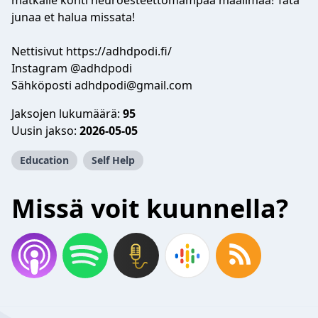
matkalle kohti neuroesteettömämpää maailmaa! Tätä
junaa et halua missata!
Nettisivut https://adhdpodi.fi/
Instagram @adhdpodi
Sähköposti
adhdpodi@gmail.com
Jaksojen lukumäärä:
95
Uusin jakso:
2026-05-05
Education
Self Help
Missä voit kuunnella?