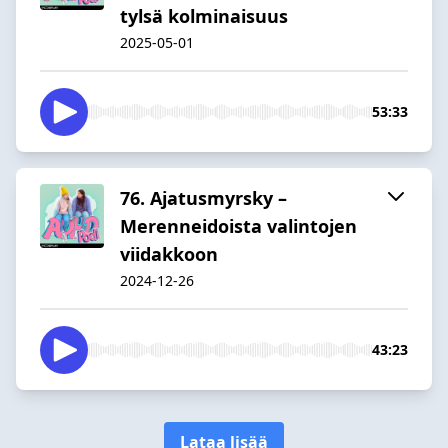
tylsä kolminaisuus
2025-05-01
53:33
76. Ajatusmyrsky –
Merenneidoista valintojen
viidakkoon
2024-12-26
43:23
Lataa lisää