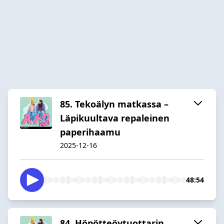
85. Tekoälyn matkassa –
Läpikuultava repaleinen
paperihaamu
2025-12-16
48:54
84. Höpötteöytuottarin