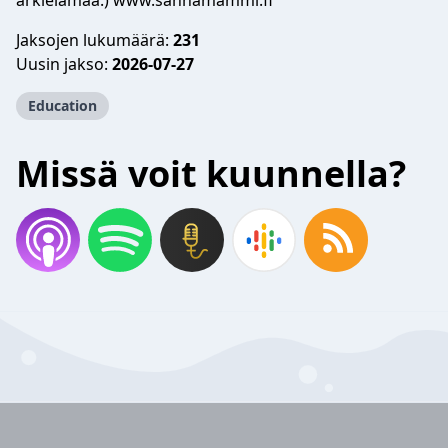
arkielämää.) www.sannamammi.fi
Jaksojen lukumäärä:
231
Uusin jakso:
2026-07-27
Education
Missä voit kuunnella?