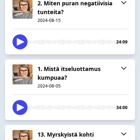
2. Miten puran negatiivisia
tunteita?
2024-08-15
24:09
1. Mistä itseluottamus
kumpuaa?
2024-08-05
34:00
13. Myrskyistä kohti