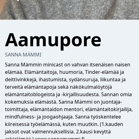
Aamupore
SANNA MÄMMI
Sanna Mämmin minicast on vahvan itsenäisen naisen
elämää. Elämäntaitoja, huumoria, Tinder-elämää ja
deittivinkkejä, ihastumista, sydänsuruja, liikuntaa ja
terveitä elämäntapoja sekä näkökulmalöytöjä
elämäntaitoblogeista ja -kirjallisuudesta. Sannan omia
kokemuksia elämästä. Sanna Mämmi on juontaja-
toimittaja, elämäntaidon mentori, elämäntaitokirjailija,
mindfulness- ja joogaohjaaja. Sanna työskentelee
kiireisessä työelämässä, kuten muutkin. (1.kauden
jaksot ovat valmennuksellisia. 2.kausi kevyttä