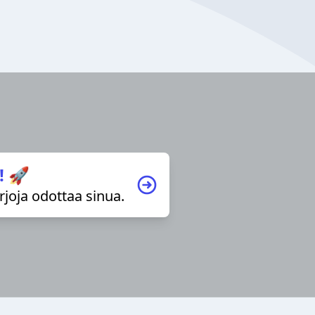
! 🚀
irjoja odottaa sinua.