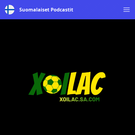
Suomalaiset Podcastit