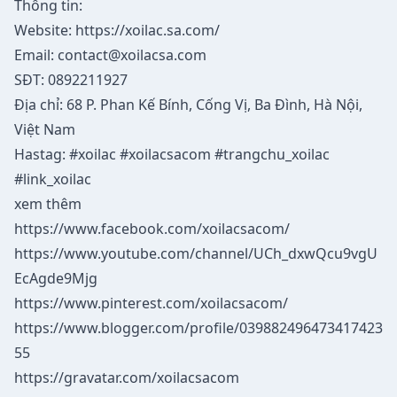
Thông tin:
Website:
https://xoilac.sa.com/
Email:
contact@xoilacsa.com
SĐT: 0892211927
Địa chỉ: 68 P. Phan Kế Bính, Cống Vị, Ba Đình, Hà Nội,
Việt Nam
Hastag: #xoilac #xoilacsacom #trangchu_xoilac
#link_xoilac
xem thêm
https://www.facebook.com/xoilacsacom/
https://www.youtube.com/channel/UCh_dxwQcu9vgU
EcAgde9Mjg
https://www.pinterest.com/xoilacsacom/
https://www.blogger.com/profile/039882496473417423
55
https://gravatar.com/xoilacsacom