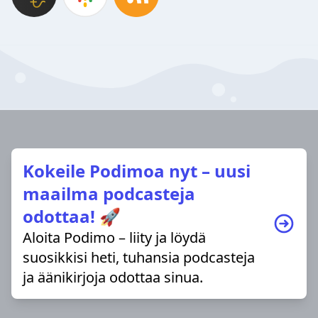
Kokeile Podimoa nyt – uusi
maailma podcasteja
odottaa! 🚀
Aloita Podimo – liity ja löydä
suosikkisi heti, tuhansia podcasteja
ja äänikirjoja odottaa sinua.