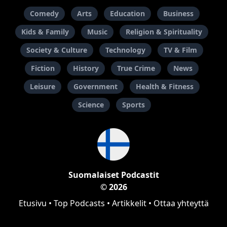
Comedy
Arts
Education
Business
Kids & Family
Music
Religion & Spirituality
Society & Culture
Technology
TV & Film
Fiction
History
True Crime
News
Leisure
Government
Health & Fitness
Science
Sports
Suomalaiset Podcastit
© 2026
Etusivu
•
Top Podcasts
•
Artikkelit
•
Ottaa yhteyttä