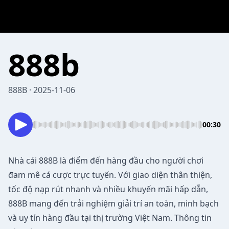
888b
888B · 2025-11-06
00:30
Nhà cái
888B
là điểm đến hàng đầu cho người chơi
đam mê cá cược trực tuyến. Với giao diện thân thiện,
tốc độ nạp rút nhanh và nhiều khuyến mãi hấp dẫn,
888B mang đến trải nghiệm giải trí an toàn, minh bạch
và uy tín hàng đầu tại thị trường Việt Nam. Thông tin