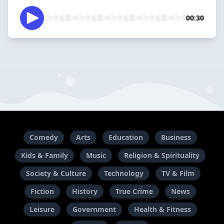
00:30
Comedy
Arts
Education
Business
Kids & Family
Music
Religion & Spirituality
Society & Culture
Technology
TV & Film
Fiction
History
True Crime
News
Leisure
Government
Health & Fitness