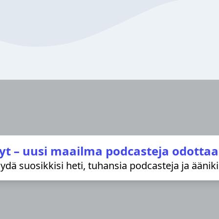
yt – uusi maailma podcasteja odottaa
löydä suosikkisi heti, tuhansia podcasteja ja äänik