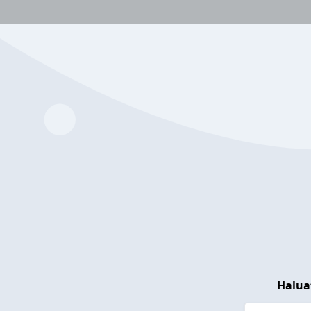
Halua