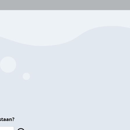
staan?