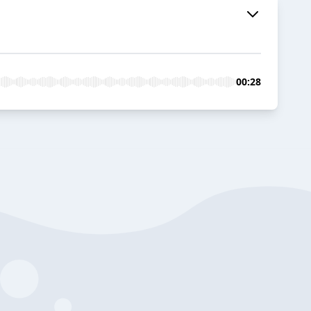
00:28