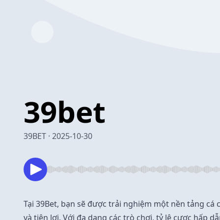
39bet
39BET · 2025-10-30
Tại
39Bet
, bạn sẽ được trải nghiệm một nền tảng cá 
và tiện lợi. Với đa dạng các trò chơi, tỷ lệ cược hấp 