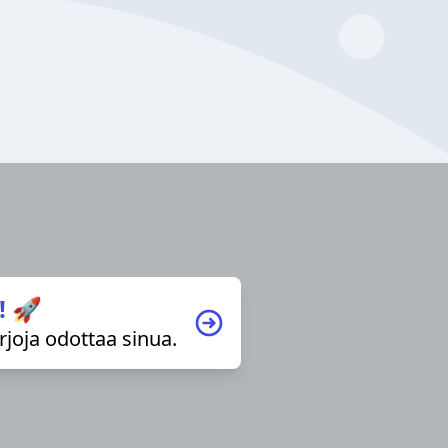
! 🚀
irjoja odottaa sinua.