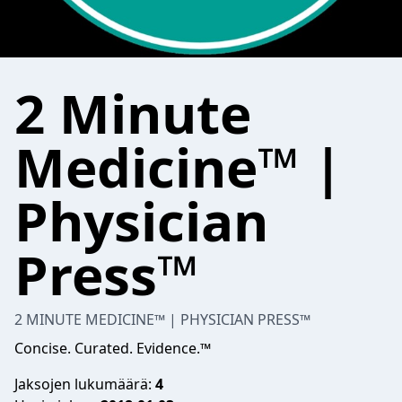
2 Minute
Medicine™ |
Physician
Press™
2 MINUTE MEDICINE™ | PHYSICIAN PRESS™
Concise. Curated. Evidence.™
Jaksojen lukumäärä:
4