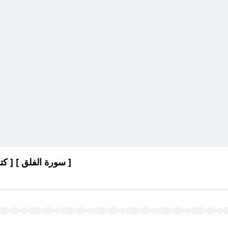
[ تفسير ابن كثير ] [ كتاب صوتي ] [ سورة الفلق ]