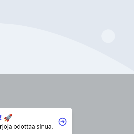
! 🚀
irjoja odottaa sinua.