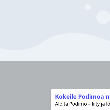
Kokeile Podimoa n
Aloita Podimo – liity ja 