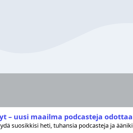
yt – uusi maailma podcasteja odottaa
löydä suosikkisi heti, tuhansia podcasteja ja äänik