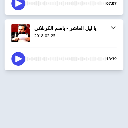
07:07
يا ليل العاشر - باسم الكربلائي
2018-02-25
13:39