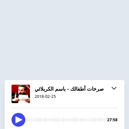
صرخات أطفالك - باسم الكربلائي
2018-02-25
27:58