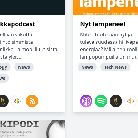
ikkapodcast
Nyt lämpenee!
llaan viikottain
Miten tuotetaan nyt ja
iintoisimmista
tulevaisuudessa hiilivap
niikka- ja mobiiliuutisista
energiaa? Millainen rooli
ta yleis...
lämpöpumpuilla on muut
ogy
News
News
Tech News
ews