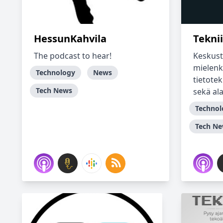
HessunKahvila
Tekni
The podcast to hear!
Keskuste
mielenk
Technology
News
tietotek
Tech News
sekä alas
Technol
Tech N