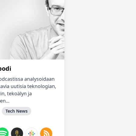
podi
odcastissa analysoidaan
avia uutisia teknologian,
in, tekoälyn ja
en...
Tech News